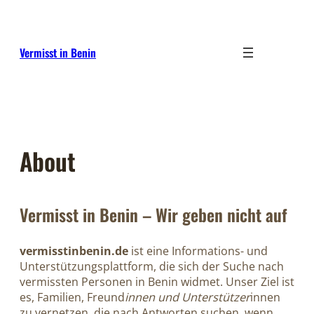
Skip
to
content
Vermisst in Benin
About
Vermisst in Benin – Wir geben nicht auf
vermisstinbenin.de
ist eine Informations- und
Unterstützungsplattform, die sich der Suche nach
vermissten Personen in Benin widmet. Unser Ziel ist
es, Familien, Freund
innen und Unterstützer
innen
zu vernetzen, die nach Antworten suchen, wenn